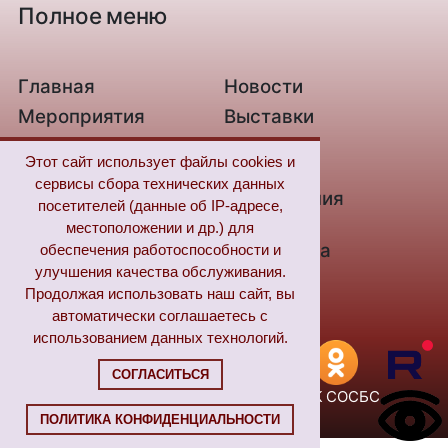
Полное меню
Главная
Новости
Мероприятия
Выставки
О библиотеке
Контакты
Этот сайт использует файлы cookies и
Связь с нами
Новые
сервисы сбора технических данных
поступления
посетителей (данные об IP-адресе,
Из жизни незрячих
Цифровая
местоположении и др.) для
библиотека
обеспечения работоспособности и
улучшения качества обслуживания.
«Пушкинская
FAQ
Продолжая использовать наш сайт, вы
карта»
автоматически соглашаетесь с
использованием данных технологий.
СОГЛАСИТЬСЯ
Авторские права (Copyright) © 2026, ГУК СОСБС
ПОЛИТИКА КОНФИДЕНЦИАЛЬНОСТИ