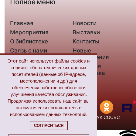
Полное меню
Главная
Новости
Мероприятия
Выставки
О библиотеке
Контакты
Связь с нами
Новые
поступления
Этот сайт использует файлы cookies и
Из жизни незрячих
Цифровая
сервисы сбора технических данных
библиотека
посетителей (данные об IP-адресе,
местоположении и др.) для
«Пушкинская
FAQ
обеспечения работоспособности и
карта»
улучшения качества обслуживания.
Продолжая использовать наш сайт, вы
автоматически соглашаетесь с
использованием данных технологий.
Авторские права (Copyright) © 2026, ГУК СОСБС
СОГЛАСИТЬСЯ