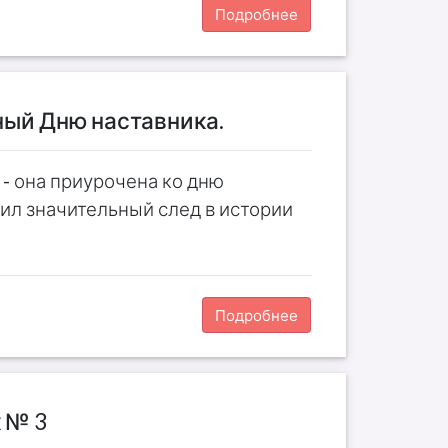
Подробнее
ный Дню наставника.
 - она приурочена ко дню
вил значительный след в истории
Подробнее
 № 3