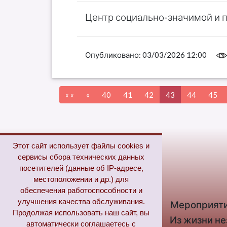
Центр социально-значимой и 
Опубликовано:
03/03/2026 12:00
« «
«
40
41
42
43
44
45
Этот сайт использует файлы cookies и
сервисы сбора технических данных
Полное меню
посетителей (данные об IP-адресе,
местоположении и др.) для
обеспечения работоспособности и
улучшения качества обслуживания.
Главная
Новости
Мероприят
Продолжая использовать наш сайт, вы
Новые поступления
Из жизни н
автоматически соглашаетесь с