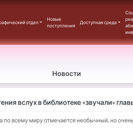
Со
Новые
реа
рафический отдел
Доступная среда
поступления
аб
ин
Новости
ения вслух в библиотеке «звучали» глав
та по всему миру отмечается необычный, но оче