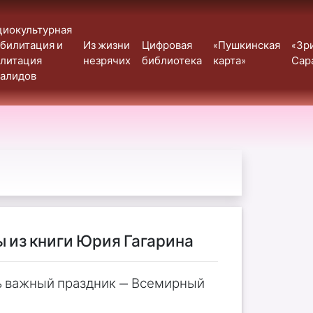
циокультурная
билитация и
Из жизни
Цифровая
«Пушкинская
«Зр
илитация
незрячих
библиотека
карта»
Сар
валидов
ы из книги Юрия Гагарина
нь важный праздник — Всемирный