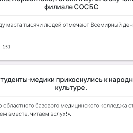
филиале СОСБС
ду марта тысячи людей отмечают Всемирный день
151
 студенты-медики прикоснулись к народ
культуре .
го областного базового медицинского колледжа 
м вместе, читаем вслух!».