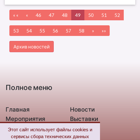
« «
«
46
47
48
49
50
51
52
53
54
55
56
57
58
»
»»
Архив новостей
Полное меню
Главная
Новости
Мероприятия
Выставки
О библиотеке
Контакты
Этот сайт использует файлы cookies и
сервисы сбора технических данных
Связь с нами
Новые