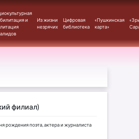
циокультурная
билитация и
Из жизни
Цифровая
«Пушкинская
«Зр
илитация
незрячих
библиотека
карта»
Сар
валидов
кий филиал)
ня рождения поэта, актера и журналиста