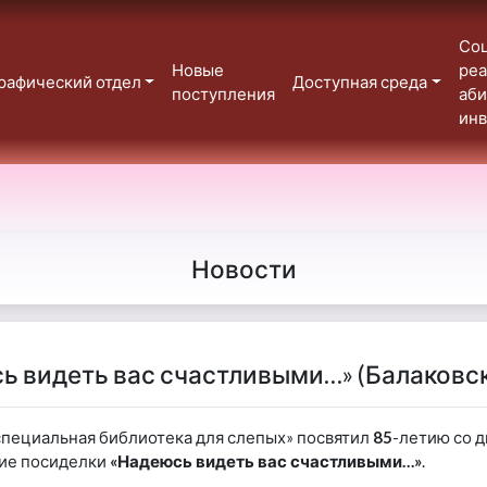
Со
Новые
реа
рафический отдел
Доступная среда
поступления
аб
ин
Новости
ь видеть вас счастливыми…» (Балаковс
специальная библиотека для слепых» посвятил
85
-летию со д
ие посиделки
«Надеюсь видеть вас счастливыми…»
.