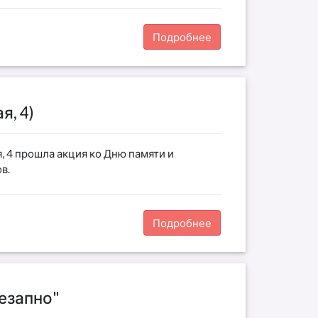
Подробнее
я, 4)
я, 4 прошла акция ко Дню памяти и
в.
Подробнее
езапно"