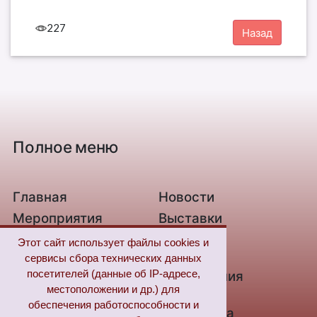
227
Полное меню
Главная
Новости
Мероприятия
Выставки
О библиотеке
Контакты
Этот сайт использует файлы cookies и
сервисы сбора технических данных
Связь с нами
Новые
посетителей (данные об IP-адресе,
поступления
местоположении и др.) для
Из жизни незрячих
Цифровая
обеспечения работоспособности и
библиотека