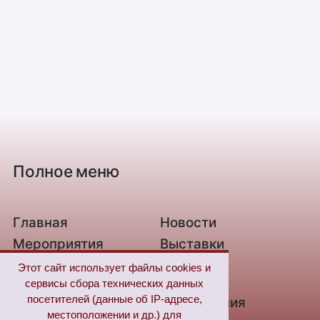
Полное меню
Главная
Новости
Мероприятия
Выставки
О библиотеке
Контакты
Этот сайт использует файлы cookies и
сервисы сбора технических данных
Связь с нами
Новые
посетителей (данные об IP-адресе,
поступления
местоположении и др.) для