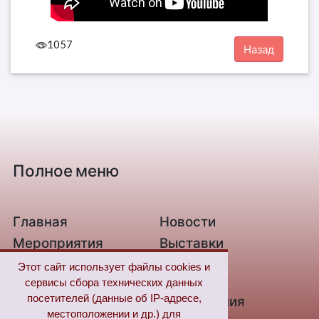
1057
Полное меню
Главная
Новости
Мероприятия
Выставки
О библиотеке
Контакты
Этот сайт использует файлы cookies и
сервисы сбора технических данных
Связь с нами
Новые
посетителей (данные об IP-адресе,
поступления
местоположении и др.) для