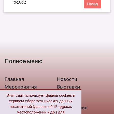
1062
Полное меню
Главная
Новости
Мероприятия
Выставки
О библиотеке
Контакты
Этот сайт использует файлы cookies и
сервисы сбора технических данных
Связь с нами
Новые
посетителей (данные об IP-адресе,
поступления
местоположении и др.) для