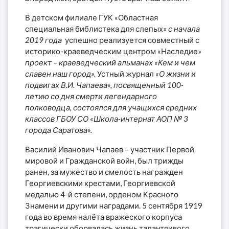
В детском филиале
ГУК «Областная
специальная библиотека для слепых»
с начала
2019 года
успешно реализуется совместный с
историко-краеведческим центром «Наследие»
проект – краеведческий альманах «Кем и чем
славен наш город».
Устный журнал
«О жизни и
подвигах В.И.
Чапаева», посвященный 100-
летию со дня смерти легендарного
полководца, состоялся для учащихся средних
классов ГБОУ СО «Школа-интернат АОП № 3
города Саратова»
.
Василий Иванович Чапаев – участник Первой
мировой и Гражданской войн, был трижды
ранен, за мужество и смелость награжден
Георгиевскими крестами, Георгиевской
медалью 4-й степени, орденом Красного
Знамени и другими наградами. 5 сентября 1919
года во время налёта вражеского корпуса
трагически оборвалась жизнь талантливого