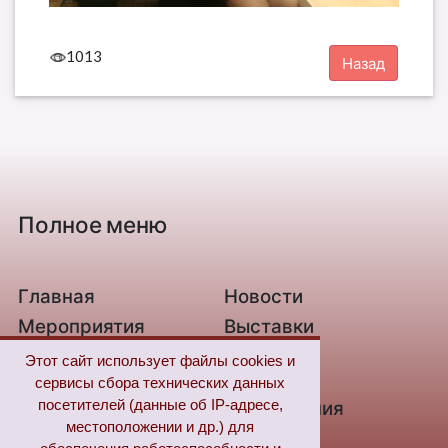
1013
Полное меню
Главная
Новости
Мероприятия
Выставки
О библиотеке
Контакты
Этот сайт использует файлы cookies и
Связь с нами
Новые
сервисы сбора технических данных
поступления
посетителей (данные об IP-адресе,
местоположении и др.) для
Из жизни незрячих
Цифровая