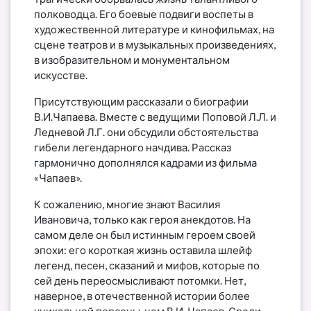
полководца. Его боевые подвиги воспеты в
художественной литературе и кинофильмах, на
сцене театров и в музыкальных произведениях,
в изобразительном и монументальном
искусстве.
Присутствующим рассказали о биографии
В.И.Чапаева. Вместе с ведущими Поповой Л.Л. и
Ледневой Л.Г. они обсудили обстоятельства
гибели легендарного начдива. Рассказ
гармонично дополнялся кадрами из фильма
«Чапаев».
К сожалению, многие знают Василия
Ивановича, только как героя анекдотов. На
самом деле он был истинным героем своей
эпохи: его короткая жизнь оставила шлейф
легенд, песен, сказаний и мифов, которые по
сей день переосмысливают потомки. Нет,
наверное, в отечественной истории более
уникальной персоны, чем В.И. Чапаев. Среди