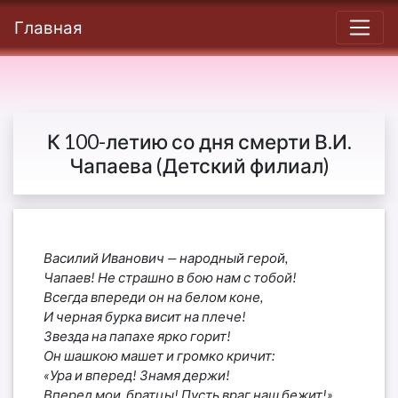
Главная
К 100-летию со дня смерти В.И.
Чапаева (Детский филиал)
Василий Иванович — народный герой,
Чапаев! Не страшно в бою нам с тобой!
Всегда впереди он на белом коне,
И черная бурка висит на плече!
Звезда на папахе ярко горит!
Он шашкою машет и громко кричит:
«Ура и вперед! Знамя держи!
Вперед мои, братцы! Пусть враг наш бежит!»