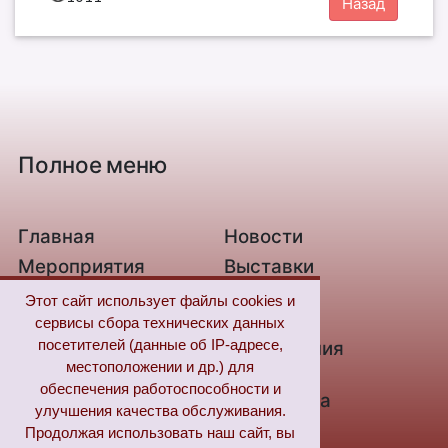
Полное меню
Главная
Новости
Мероприятия
Выставки
О библиотеке
Контакты
Этот сайт использует файлы cookies и
Связь с нами
Новые
сервисы сбора технических данных
поступления
посетителей (данные об IP-адресе,
местоположении и др.) для
Из жизни незрячих
Цифровая
обеспечения работоспособности и
библиотека
улучшения качества обслуживания.
«Пушкинская
FAQ
Продолжая использовать наш сайт, вы