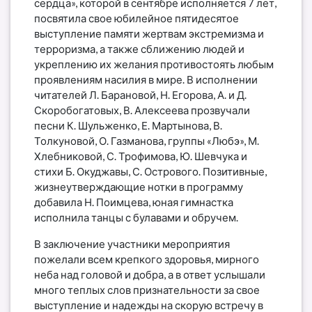
сердца», которой в сентябре исполняется 7 лет,
посвятила свое юбилейное пятидесятое
выступление памяти жертвам экстремизма и
терроризма, а также сближению людей и
укреплению их желания противостоять любым
проявлениям насилия в мире. В исполнении
читателей Л. Барановой, Н. Егорова, А. и Д.
Скоробогатовых, В. Алексеева прозвучали
песни К. Шульженко, Е. Мартынова, В.
Толкуновой, О. Газманова, группы «Любэ», М.
Хлебниковой, С. Трофимова, Ю. Шевчука и
стихи Б. Окуджавы, С. Острового. Позитивные,
жизнеутверждающие нотки в программу
добавила Н. Поимцева, юная гимнастка
исполнила танцы с булавами и обручем.
В заключение участники мероприятия
пожелали всем крепкого здоровья, мирного
неба над головой и добра, а в ответ услышали
много теплых слов признательности за свое
выступление и надежды на скорую встречу в